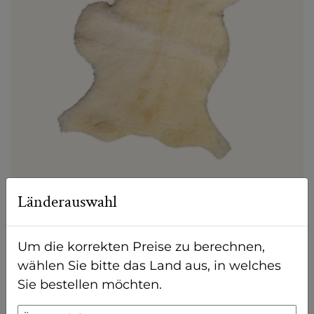
Länderauswahl
Shropshire Natur-Schaffell
Um die korrekten Preise zu berechnen,
€ 100,00
wählen Sie bitte das Land aus, in welches
Sie bestellen möchten.
Anzahl
-
+
IN DEN WARENKORB