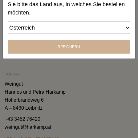
Produktbeschreibung
Sie bitte das Land aus, in welches Sie bestellen
möchten.
SPEICHERN
KONTAKT
Weingut
Hannes und Petra Harkamp
Hollerbrandweg 6
A – 8430 Leibnitz
+43 3452 76420
weingut@harkamp.at