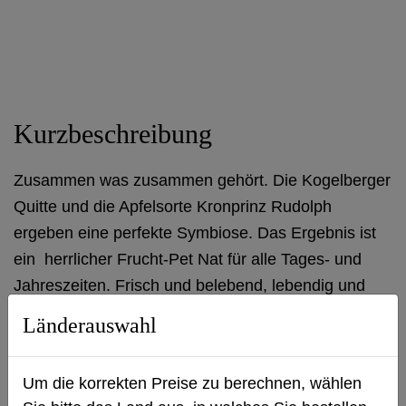
Apfel
Menge
Kurzbeschreibung
Zusammen was zusammen gehört. Die Kogelberger
Quitte und die Apfelsorte Kronprinz Rudolph
ergeben eine perfekte Symbiose. Das Ergebnis ist
ein herrlicher Frucht-Pet Nat
für alle Tages- und
Jahreszeiten. Frisch und belebend, lebendig und
voller Energie.
Länderauswahl
Um die korrekten Preise zu berechnen, wählen
Produktbeschreibung