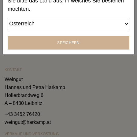
Sie bitte das Land aus, in welches Sie bestellen
möchten.
SPEICHERN
KONTAKT
Weingut
Hannes und Petra Harkamp
Hollerbrandweg 6
A – 8430 Leibnitz
+43 3452 76420
weingut@harkamp.at
VERKAUF UND VERKOSTUNG