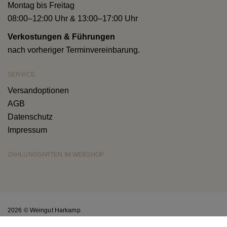
Montag bis Freitag
08:00–12:00 Uhr & 13:00–17:00 Uhr
Verkostungen & Führungen
nach vorheriger Terminvereinbarung.
SERVICE
Versandoptionen
AGB
Datenschutz
Impressum
ZAHLUNGSARTEN IM WEBSHOP
2026 © Weingut Harkamp
AGB
Datenschutz
Impressum