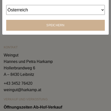
SPEICHERN
KONTAKT
Weingut
Hannes und Petra Harkamp
Hollerbrandweg 6
A – 8430 Leibnitz
+43 3452 76420
weingut@harkamp.at
VERKAUF UND VERKOSTUNG
Öffnungszeiten Ab-Hof-Verkauf