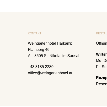
KONTAKT
RESTA
Weingartenhotel Harkamp
Öffnun
Flamberg 46
Wirts
A – 8505 St. Nikolai im Sausal
Mo–Do
+43 3185 2280
Fr–So
office@weingartenhotel.at
Rezep
Reserv