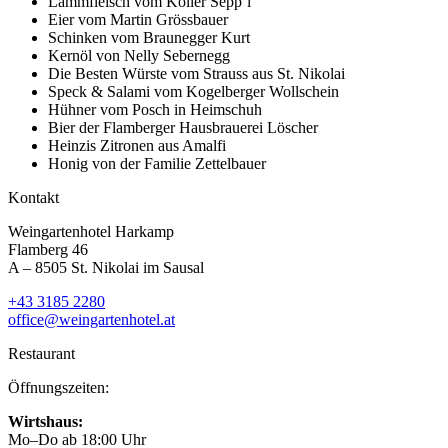
Lammfleisch vom Koller Sepp’l
Eier vom Martin Grössbauer
Schinken vom Braunegger Kurt
Kernöl von Nelly Sebernegg
Die Besten Würste vom Strauss aus St. Nikolai
Speck & Salami vom Kogelberger Wollschein
Hühner vom Posch in Heimschuh
Bier der Flamberger Hausbrauerei Löscher
Heinzis Zitronen aus Amalfi
Honig von der Familie Zettelbauer
Kontakt
Weingartenhotel Harkamp
Flamberg 46
A – 8505 St. Nikolai im Sausal
+43 3185 2280
office@weingartenhotel.at
Restaurant
Öffnungszeiten:
Wirtshaus:
Mo–Do ab 18:00 Uhr