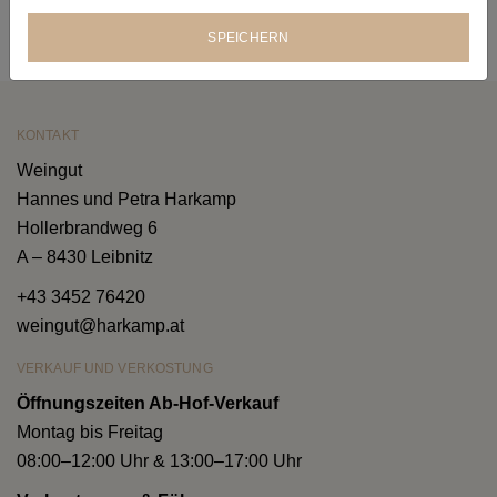
SPEICHERN
KONTAKT
Weingut
Hannes und Petra Harkamp
Hollerbrandweg 6
A – 8430 Leibnitz
+43 3452 76420
weingut@harkamp.at
VERKAUF UND VERKOSTUNG
Öffnungszeiten Ab-Hof-Verkauf
Montag bis Freitag
08:00–12:00 Uhr & 13:00–17:00 Uhr